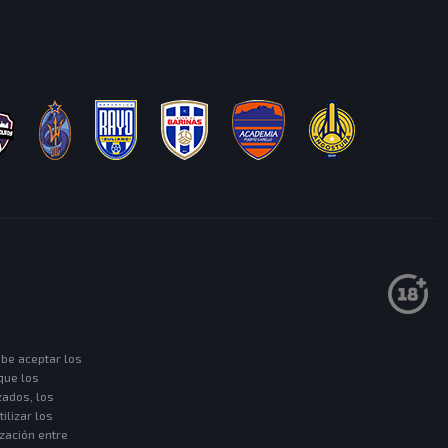
Has completado una mision
Mision:
MISIONES
ACEPTAR
ebe aceptar los
que los
zados, los
ilizar los
ización entre